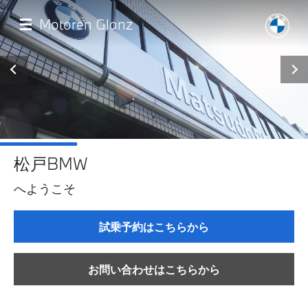
メ
イ
Motoren Glanz
ン
コ
ン
テ
ン
ツ
に
移
最新情報
動
松戸BMW
店舗一覧
へようこそ
モデル一覧
試乗予約はこちらから
試乗・見積相談
お問い合わせはこちらから
サービス