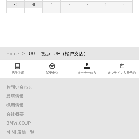
30
31
1
2
3
4
5
パ
Home
00-1_拠点TOP（松戸支店）
ン
く
ず
見積依頼
試乗申込
オーナーの方
オンライン入庫予約
お問い合わせ
最新情報
採用情報
会社概要
BMW.CO.JP
MINI 店舗一覧