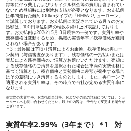
録等に伴う費用およびリサイクル料金等の費用は含まれてい
ないため登録時には別途お支払が必要となります。お支払例
は年間走行距離6,000kmタイプの「BMWバリューローン」
で試算しております。お支払例に表記されている月々のお支
払額は、100円単位以降の端数を繰り上げ表記しておりま
す。お支払例は2026年5月13日現在の一例です。実質年率や
残存価格は変動するため、掲載の実質年率／残存価格が適用
されない場合があります。
＊3：最終回は下取り清算によるお乗換、残存価格の再ロー
ン契約（与信審査があります）、残存価格の一括払いまたは
売却による残存価格のご清算がお選びいただけます。売却に
よる残存価格のご清算を選択された場合は車両の実勢価格に
基づく清算とし、残存価格と実勢価格に差額が発生する場合
はその差額につき清算するものとします。また、再ローンで
適用される実質年率は、その時点で当社が定める実質年率に
なります。
※実際の実質年率、お支払総合計等、およびその他の詳細については、ショ
ールームへお問い合わせください。以上の内容は、予告なく変更する場合が
ございます。
実質年率2.99%（3年まで）＊1 対