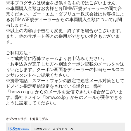
※本プログラムは現金を提供するものではございません。
※車両購入金額はお客様と各BMW正規ディーラーの間で合
意ください。ビー・エム・ダブリュー株式会社はお客様によ
る各BMW正規ディーラーからの車両購入金額については関
与しません。
※以上の内容は予告なく変更、終了する場合がございます。
また、他のサポート等との併用ができない場合もございま
す。
ご利用方法：
・ご成約前に応募フォームよりお申込みください。
・お申込みが完了した方へ別途クーポン記載のメールをお送
りいたします。クーポン画面をディーラーの担当セールスコ
ンサルタントへご提示ください。
※携帯電話、スマートフォンの設定で迷惑メール対策として
ドメイン指定受信設定をされている場合に、弊社
「bmw.co.jp」からのメールを受信できない場合がございま
す。弊社ドメイン「bmw.co.jp」からのメールが受信できる
ように設定してください。