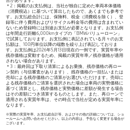
合があります。
＊2：掲載のお支払例は、当社が独自に定めた車両本体価格
（消費税込）に基づいて算出したもので、あくまでも参考で
す。お支払総合計には、保険料、税金（消費税を除く）、登
録等に伴う費用およびリサイクル料金等の費用は含まれてい
ないため登録時には別途お支払が必要となります。お支払例
は年間走行距離6,000kmタイプの「BMWバリューローン」
で試算しております。お支払例に表記されている月々のお支
払額は、100円単位以降の端数を繰り上げ表記しておりま
す。お支払例は2026年5月13日現在の一例です。実質年率や
残存価格は変動するため、掲載の実質年率／残存価格が適用
されない場合があります。
＊3：最終回は下取り清算によるお乗換、残存価格の再ロー
ン契約（与信審査があります）、残存価格の一括払いまたは
売却による残存価格のご清算がお選びいただけます。売却に
よる残存価格のご清算を選択された場合は車両の実勢価格に
基づく清算とし、残存価格と実勢価格に差額が発生する場合
はその差額につき清算するものとします。また、再ローンで
適用される実質年率は、その時点で当社が定める実質年率に
なります。
※実際の実質年率、お支払総合計等、およびその他の詳細については、ショ
ールームへお問い合わせください。以上の内容は、予告なく変更する場合が
ございます。