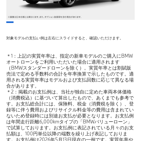
対象モデルの支払い例は左右にスライドすると、確認いただけます。
＊1：上記の実質年率は、指定の新車モデルのご購入にBMW
オートローンをご利用いただいた場合に適用されます
（BMWスタンダードローンを除く）。実質年率とは割賦販
売法で定める手数料の合計を年率換算で示したものです。適
用される実質年率はモデルおよび支払回数に応じて異なる場
合があります。
＊2：掲載のお支払例は、当社が独自に定めた車両本体価格
（消費税込）に基づいて算出したもので、あくまでも参考で
す。お支払総合計には、保険料、税金（消費税を除く）、登
録等に伴う費用およびリサイクル料金等の費用は含まれてい
ないため登録時には別途お支払が必要となります。お支払例
は年間走行距離6,000kmタイプの「BMWバリューローン」
で試算しております。お支払例に表記されている月々のお支
払額は、100円単位以降の端数を繰り上げ表記しておりま
す。お支払例は2026年5月13日現在の一例です。実質年率や