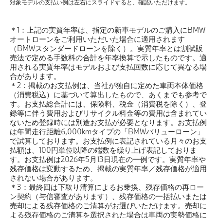
対象モデルの支払い例は左右にスライドすると、確認いただけます。
＊1：上記の実質年率は、指定の新車モデルのご購入にBMW
オートローンをご利用いただいた場合に適用されます
（BMWスタンダードローンを除く）。実質年率とは割賦販
売法で定める手数料の合計を年率換算で示したものです。適
用される実質年率はモデルおよび支払回数に応じて異なる場
合があります。
＊2：掲載のお支払例は、当社が独自に定めた車両本体価格
（消費税込）に基づいて算出したもので、あくまでも参考で
す。お支払総合計には、保険料、税金（消費税を除く）、登
録等に伴う費用およびリサイクル料金等の費用は含まれてい
ないため登録時には別途お支払が必要となります。お支払例
は年間走行距離6,000kmタイプの「BMWバリューローン」
で試算しております。お支払例に表記されている月々のお支
払額は、100円単位以降の端数を繰り上げ表記しておりま
す。お支払例は2026年5月13日現在の一例です。実質年率や
残存価格は変動するため、掲載の実質年率／残存価格が適用
されない場合があります。
＊3：最終回は下取り清算によるお乗換、残存価格の再ロー
ン契約（与信審査があります）、残存価格の一括払いまたは
売却による残存価格のご清算がお選びいただけます。売却に
よる残存価格のご清算を選択された場合は車両の実勢価格に