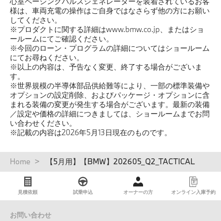
心室ペーシングパルスジェネレーターを装着されているお客
様は、車両充電の操作はご自身ではなさらず他の方にお願い
してください。
※プロダクトに関する詳細はwww.bmw.co.jp、またはショ
ールームにてご確認ください。
※今回のローン・プログラムの詳細についてはショールーム
にてお尋ねください。
※以上の内容は、予告なく変更、終了する場合がございま
す。
※世界規模の半導体部品供給難等により、一部の標準装備や
オプションの設定削除、およびパッケージ・オプションに含
まれる装備の変更が発生する場合がございます。最新の装備
／設定や価格の詳細につきましては、ショールームまでお問
い合わせください。
※記載の内容は2026年5月13日現在のものです。
パ
Home
【5月用】【BMW】202605_Q2_TACTICAL
ン
く
ず
見積依頼
試乗申込
オーナーの方
オンライン入庫予約
お問い合わせ