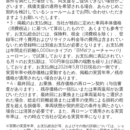
条件を満たした場合でも、同支援をご提供できない場合がご
ざいます。残価支援の適用を希望される場合、あらかじめご
契約を検討しているショールームまでお問い合わせいただき
ますようお願いいたします。
＊3：掲載のお支払例は、当社が独自に定めた車両本体価格
（消費税込）に基づいて算出したもので、あくまでも参考で
す。お支払総合計には、保険料、税金（消費税を除く）、登
録等に伴う費用およびリサイクル料金等の費用は含まれてい
ないため登録時には別途お支払が必要となります。お支払例
は年間走行距離6,000kmタイプの「BMWフューチャーバリ
ューローン」で試算しております。お支払例に表記されてい
る月々のお支払額は、100円単位以降の端数を繰り上げ表記
しております。お支払例は2026年5月13日現在の一例です。
実質年率や残存価格は変動するため、掲載の実質年率／残存
価格が適用されない場合があります。
＊4：最終回は、お乗換、残存価格の再ローン契約（与信審
査があります）、残存価格の一括払いまたは車両返却がお選
びいただけます。最終回にお乗換または車両返却をご選択さ
れた場合、総走行距離超過または通常の使用による損耗の程
度を超える損傷等、車両状態が契約所定の条件を満たさない
場合には清算が必要です。また、再ローンで適用される実質
年率は、その時点で当社が定める実質年率になります。
※実際の実質年率、お支払総合計等、およびその他の詳細については、ショ