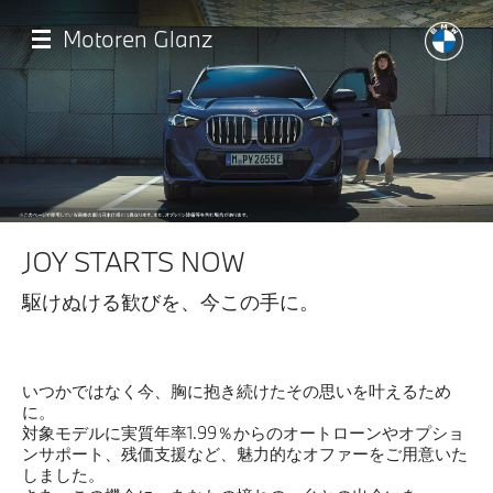
メ
イ
Motoren Glanz
ン
コ
ン
テ
ン
ツ
に
移
最新情報
動
JOY STARTS NOW
店舗一覧
駆けぬける歓びを、今この手に。
モデル一覧
いつかではなく今、胸に抱き続けたその思いを叶えるため
試乗・見積相談
に。
対象モデルに実質年率1.99％からのオートローンやオプショ
ンサポート、残価支援など、魅力的なオファーをご用意いた
サービス
しました。