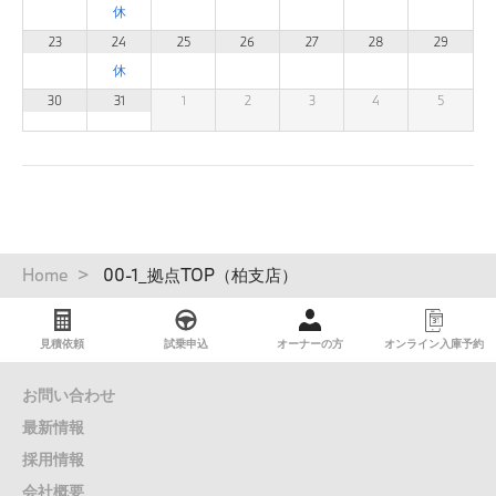
23
24
25
26
27
28
29
30
31
1
2
3
4
5
パ
Home
00-1_拠点TOP（柏支店）
ン
く
ず
見積依頼
試乗申込
オーナーの方
オンライン入庫予約
お問い合わせ
最新情報
採用情報
会社概要