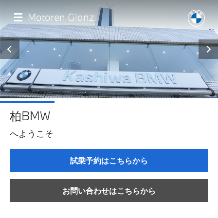
メ
イ
Motoren Glanz
ン
コ
ン
テ
ン
ツ
に
移
最新情報
動
柏BMW
店舗一覧
へようこそ
モデル一覧
試乗予約はこちらから
試乗・見積相談
お問い合わせはこちらから
サービス