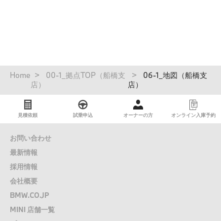
認定中古車
パ
Home
00-1_拠点TOP（船橋支
06-1_地図（船橋支
ン
店）
店）
く
ず
見積依頼
試乗申込
オーナーの方
オンライン入庫予約
お問い合わせ
最新情報
採用情報
会社概要
BMW.CO.JP
MINI 店舗一覧