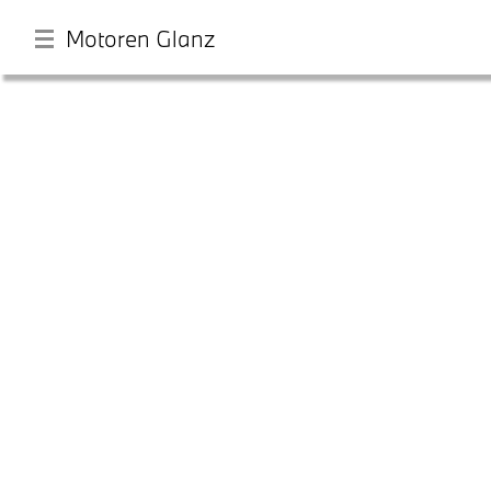
Motoren Glanz
メ
イ
ン
コ
ン
最新情報
テ
ン
ツ
店舗一覧
に
移
動
モデル一覧
試乗・見積相談
サービス